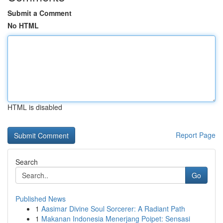
Submit a Comment
No HTML
HTML is disabled
Report Page
Search
Go
Published News
1
Aasimar Divine Soul Sorcerer: A Radiant Path
1
Makanan Indonesia Menerjang Poipet: Sensasi