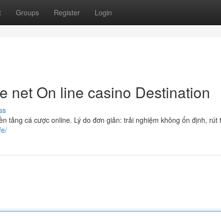
t
Groups
Register
Login
e net On line casino Destination
ss
n tảng cá cược online. Lý do đơn giản: trải nghiệm không ổn định, rút 
fe/