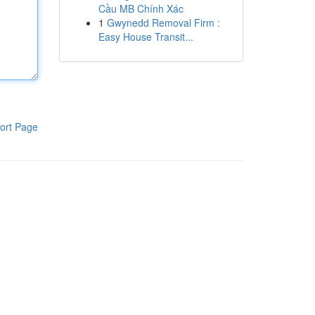
Cầu MB Chính Xác
1
Gwynedd Removal Firm :
Easy House Transit...
ort Page