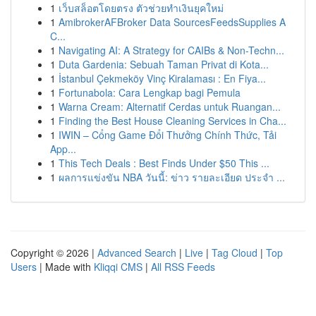
1
เว็บสล็อตโดยตรง ตัวช่วยทำเงินยุคใหม่
1
AmibrokerAFBroker Data SourcesFeedsSupplies A
C...
1
Navigating AI: A Strategy for CAIBs & Non-Techn...
1
Duta Gardenia: Sebuah Taman Privat di Kota...
1
İstanbul Çekmeköy Vinç Kiralaması : En Fiya...
1
Fortunabola: Cara Lengkap bagi Pemula
1
Warna Cream: Alternatif Cerdas untuk Ruangan...
1
Finding the Best House Cleaning Services in Cha...
1
IWIN – Cổng Game Đổi Thưởng Chính Thức, Tải
App...
1
This Tech Deals : Best Finds Under $50 This ...
1
ผลการแข่งขัน NBA วันนี้: ข่าว รายละเอียด ประจำ ...
Copyright © 2026 |
Advanced Search
|
Live
|
Tag Cloud
|
Top
Users
| Made with
Kliqqi CMS
|
All RSS Feeds