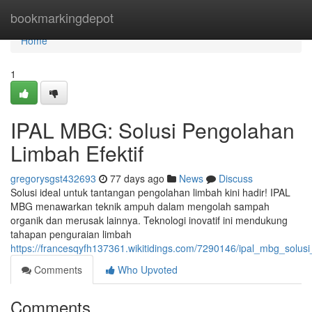
Home
bookmarkingdepot
Home
1
IPAL MBG: Solusi Pengolahan
Limbah Efektif
gregorysgst432693
77 days ago
News
Discuss
Solusi ideal untuk tantangan pengolahan limbah kini hadir! IPAL
MBG menawarkan teknik ampuh dalam mengolah sampah
organik dan merusak lainnya. Teknologi inovatif ini mendukung
tahapan penguraian limbah
https://francesqyfh137361.wikitidings.com/7290146/ipal_mbg_solus
Comments
Who Upvoted
Comments