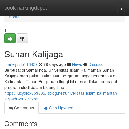
Home
bookmarkingdepot
Togg
navi
Home
1
Sunan Kalijaga
marleyzzib113459
79 days ago
News
Discuss
Berpusat di Samarinda, Universitas Islam Kalimantan Sunan
Kalijaga merupakan salah satu perguruan tinggi terkemuka di
Kalimantan Timur. Perguruan tinggi ini menyediakan berbagai
program studi dalam bidang ilmu
https://lucydlox853865.isblog.net/universitas-islam-kalimantan-
terpadu-56273282
Comments
Who Upvoted
Comments