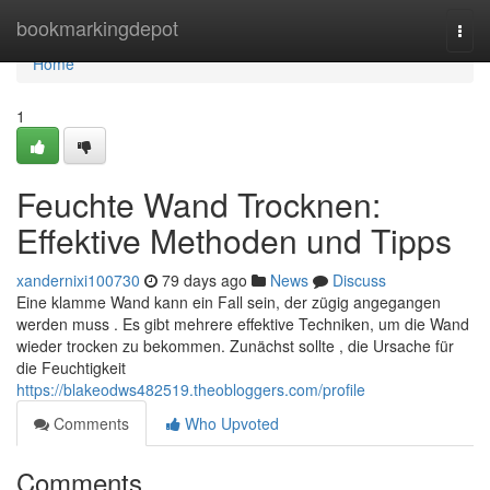
Home
bookmarkingdepot
Togg
navi
Home
1
Feuchte Wand Trocknen:
Effektive Methoden und Tipps
xandernixi100730
79 days ago
News
Discuss
Eine klamme Wand kann ein Fall sein, der zügig angegangen
werden muss . Es gibt mehrere effektive Techniken, um die Wand
wieder trocken zu bekommen. Zunächst sollte , die Ursache für
die Feuchtigkeit
https://blakeodws482519.theobloggers.com/profile
Comments
Who Upvoted
Comments