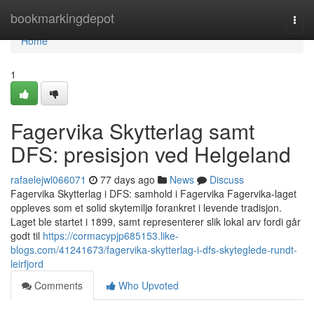
Home
bookmarkingdepot
Togg
navi
Home
1
Fagervika Skytterlag samt
DFS: presisjon ved Helgeland
rafaelejwl066071
77 days ago
News
Discuss
Fagervika Skytterlag i DFS: samhold i Fagervika Fagervika-laget
oppleves som et solid skytemiljø forankret i levende tradisjon.
Laget ble startet i 1899, samt representerer slik lokal arv fordi går
godt til
https://cormacypjp685153.like-
blogs.com/41241673/fagervika-skytterlag-i-dfs-skyteglede-rundt-
leirfjord
Comments
Who Upvoted