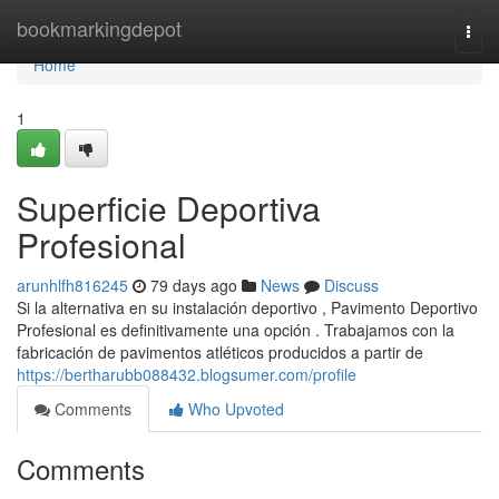
Home
bookmarkingdepot
Togg
navi
Home
1
Superficie Deportiva
Profesional
arunhlfh816245
79 days ago
News
Discuss
Si la alternativa en su instalación deportivo , Pavimento Deportivo
Profesional es definitivamente una opción . Trabajamos con la
fabricación de pavimentos atléticos producidos a partir de
https://bertharubb088432.blogsumer.com/profile
Comments
Who Upvoted
Comments