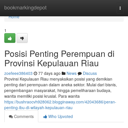
Home
bookmarkingdepot
Togg
navi
Home
1
Posisi Penting Perempuan di
Provinsi Kepulauan Riau
zoefeee386403
77 days ago
News
Discuss
Provinsi Kepulauan Riau menyaksikan posisi yang demikian
penting dari perempuan dalam aneka sektor. Mulai dari bisnis,
pengembangan masyarakat, hingga pemeliharaan budaya,
wanita memiliki posisi krusial. Para wanita
https://bushraocvh928062.blogginaway.com/42043686/peran-
penting-ibu-di-wilayah-kepulauan-riau
Comments
Who Upvoted