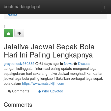
Home
bookmarkingdepot
Togg
navi
Home
1
Jalalive Jadwal Sepak Bola
Hari Ini Paling Lengkapnya
graysonqsiv560335
64 days ago
News
Discuss
Jangan ketinggalan informasi paling update mengenai laga
sepakgelaran hari sekarang ! Live Jadwal menghadirkan daftar
jadwal laga bola paling lengkap ! Saksikan berbagai laga sepak
bola dalam
https://www.matsukijin.com
Comments
Who Upvoted
Comments