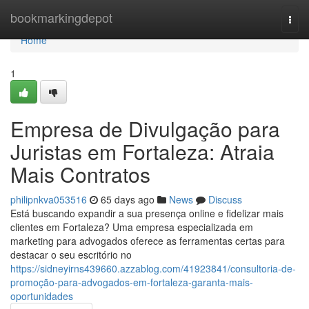
Home
bookmarkingdepot
Togg
navi
Home
1
Empresa de Divulgação para
Juristas em Fortaleza: Atraia
Mais Contratos
philipnkva053516
65 days ago
News
Discuss
Está buscando expandir a sua presença online e fidelizar mais
clientes em Fortaleza? Uma empresa especializada em
marketing para advogados oferece as ferramentas certas para
destacar o seu escritório no
https://sidneyirns439660.azzablog.com/41923841/consultoria-de-
promoção-para-advogados-em-fortaleza-garanta-mais-
oportunidades