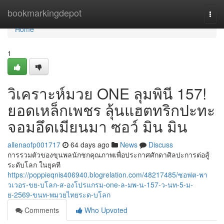
Home
bookmarkingdepot
Togg
navi
Home
1
วิเคราะห์มวย ONE ลุมพินี 157!
ยอดเหล็กเพชร ลุ้นแฮตทริกปะทะ
จอมอึดเมียนมา ซอว์ มิน มิน
allenaofp001717
64 days ago
News
Discuss
การรวมตัวของขุนพลนักชกคุณภาพเพื่อประกาศศักดาศิลปะการต่อสู้
ระดับโลก ในยุคที
https://poppieqnis406940.blogrelation.com/48217485/ซอฟต-พา
วเวอร-ขย-บโลก-ส-องโปรแกรม-one-ล-มพ-น-157-ว-นท-5-ม-
ย-2569-ขนท-พมวยไทยระด-บโลก
Comments
Who Upvoted