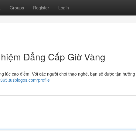
t
Groups
Register
Login
Nghiệm Đẳng Cấp Giờ Vàng
rong lúc cao điểm. Với các người chơi thạo nghề, bạn sẽ được tận hưởn
47365.tusblogos.com/profile