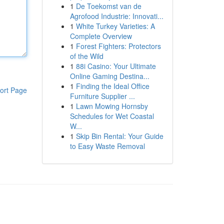
1
De Toekomst van de
Agrofood Industrie: Innovati...
1
White Turkey Varieties: A
Complete Overview
1
Forest Fighters: Protectors
of the Wild
1
88i Casino: Your Ultimate
Online Gaming Destina...
1
Finding the Ideal Office
ort Page
Furniture Supplier ...
1
Lawn Mowing Hornsby
Schedules for Wet Coastal
W...
1
Skip Bin Rental: Your Guide
to Easy Waste Removal