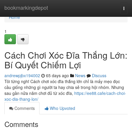
Home
bookmarkingdepot
Togg
navi
Home
1
Cách Chơi Xóc Đĩa Thắng Lớn:
Bí Quyết Chiếm Lợi
andrewpjbx194002
65 days ago
News
Discuss
Tôi từng nghĩ Cách chơi xóc đĩa thắng lớn chỉ là mấy mẹo đọc
cầu giống những gì người ta hay chia sẻ trong hội nhóm. Nhưng
sau gần nửa năm chơi đủ từ xóc đĩa,
https://ee88.cafe/cach-choi-
xoc-dia-thang-lon/
Comments
Who Upvoted
Comments