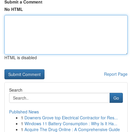
Submit a Comment
No HTML
HTML is disabled
Report Page
Search
Go
Published News
1
Downers Grove top Electrical Contractor for Res...
1
Windows 11 Battery Consumption : Why Is It Ha...
1
Acquire The Drug Online : A Comprehensive Guide