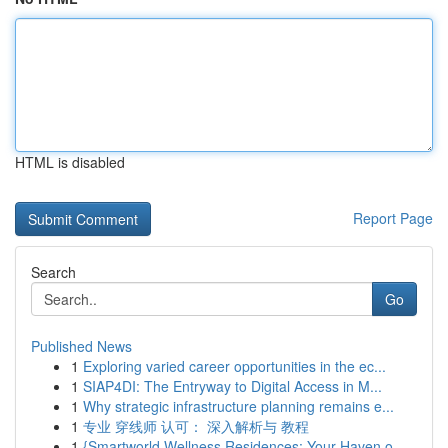
HTML is disabled
Report Page
Search
Go
Published News
1
Exploring varied career opportunities in the ec...
1
SIAP4DI: The Entryway to Digital Access in M...
1
Why strategic infrastructure planning remains e...
1
专业 穿线师 认可： 深入解析与 教程
1
{Smartworld Wellness Residences: Your Haven o...