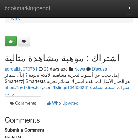
Home
bookmarkingdepot
Togg
navi
Home
1
اشتراك : موهبة مشاهدة مثالية
adreajkfu670781
63 days ago
News
Discuss
هل تبحث عن أسلوب لتجربة مشاهدة الأفلام بجودة ? إذاً ، سمائز|
Smartezz| Smartesrs هو الخيار الأمثل لك. يقدم اشتراك سمائز تجربة
https://zed-directory.com/listings13485628/اشتراك-موهبة-مشاهدة-
رائعة
Comments
Who Upvoted
Comments
Submit a Comment
No HTML