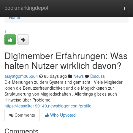
Home
bookmarkingdepot
Togg
navi
Home
1
Digimember Erfahrungen: Was
halten Nutzer wirklich davon?
asiyatgpm065264
65 days ago
News
Discuss
Die Meinungen zu dem System sind gemischt . Viele Mitglieder
loben die Benutzerfreundlichkeit und die Möglichkeiten zur
Strukturierung von Mitgliedschaften . Allerdings gibt es auch
Hinweise über Probleme
https://tessolke190149.newsbloger.com/profile
Comments
Who Upvoted
Comments