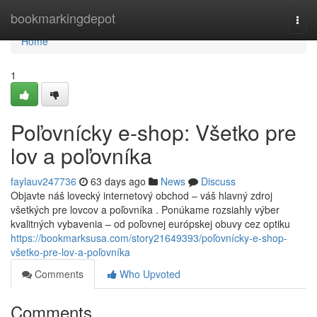
Home
bookmarkingdepot
Togg
navi
Home
1
Poľovnícky e-shop: Všetko pre
lov a poľovníka
faylauv247736
63 days ago
News
Discuss
Objavte náš lovecký internetový obchod – váš hlavný zdroj
všetkých pre lovcov a poľovníka . Ponúkame rozsiahly výber
kvalitných vybavenia – od poľovnej európskej obuvy cez optiku
https://bookmarksusa.com/story21649393/poľovnícky-e-shop-
všetko-pre-lov-a-poľovníka
Comments
Who Upvoted
Comments