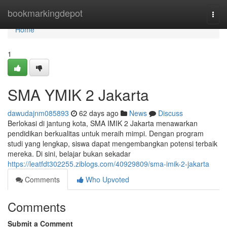
Home
bookmarkingdepot
Togg
navi
Home
1
SMA YMIK 2 Jakarta
dawudajnm085893
62 days ago
News
Discuss
Berlokasi di jantung kota, SMA IMIK 2 Jakarta menawarkan
pendidikan berkualitas untuk meraih mimpi. Dengan program
studi yang lengkap, siswa dapat mengembangkan potensi terbaik
mereka. Di sini, belajar bukan sekadar
https://leatfdt302255.ziblogs.com/40929809/sma-imik-2-jakarta
Comments
Who Upvoted
Comments
Submit a Comment