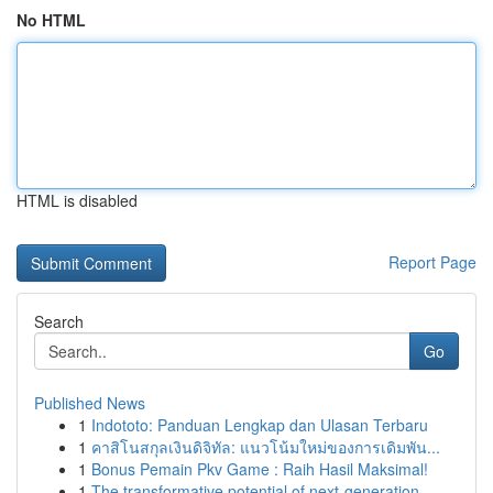
No HTML
HTML is disabled
Report Page
Search
Go
Published News
1
Indototo: Panduan Lengkap dan Ulasan Terbaru
1
คาสิโนสกุลเงินดิจิทัล: แนวโน้มใหม่ของการเดิมพัน...
1
Bonus Pemain Pkv Game : Raih Hasil Maksimal!
1
The transformative potential of next-generation...