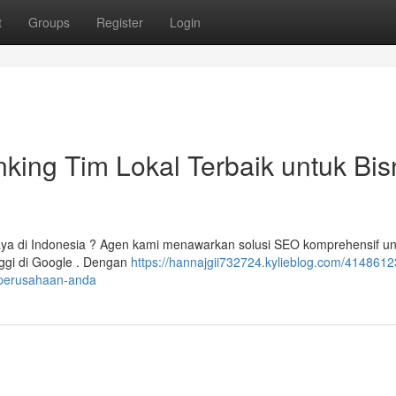
t
Groups
Register
Login
ing Tim Lokal Terbaik untuk Bis
aya di Indonesia ? Agen kami menawarkan solusi SEO komprehensif un
nggi di Google . Dengan
https://hannajgii732724.kylieblog.com/4148612
k-perusahaan-anda