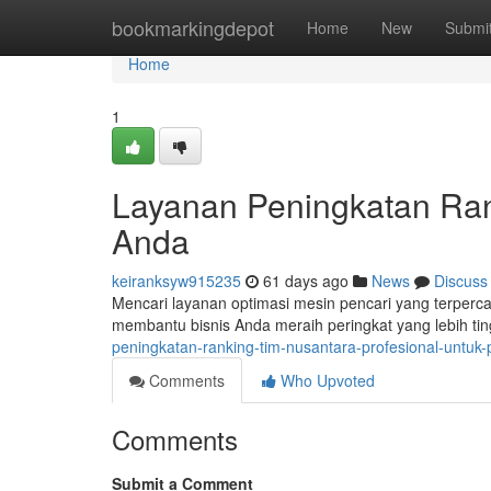
Home
bookmarkingdepot
Home
New
Submi
Home
1
Layanan Peningkatan Rank
Anda
keiranksyw915235
61 days ago
News
Discuss
Mencari layanan optimasi mesin pencari yang terperc
membantu bisnis Anda meraih peringkat yang lebih ti
peningkatan-ranking-tim-nusantara-profesional-untu
Comments
Who Upvoted
Comments
Submit a Comment