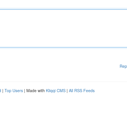
Rep
d
|
Top Users
| Made with
Kliqqi CMS
|
All RSS Feeds