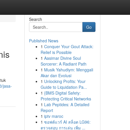
Search
Go
Published News
1
Conquer Your Gout Attack:
nis
Relief is Possible
1
Aasimar Divine Soul
Sorcerer: A Radiant Path
1
Musik Yahudiym: Menggali
Akar dan Evolusi
tuk
1
Unlocking Profits: Your
3/jasa-
Guide to Liquidation Pa...
1
{BMS Digital Safety:
Protecting Critical Networks
1
Lab Peptides: A Detailed
Report
1
iptv maroc
1
ซอฟต์แวร์ AI สล็อต LG96:
ตรวจสอบ การเล่น เพิ่ม ...