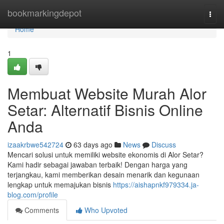
Home
bookmarkingdepot
Togg
navi
Home
1
Membuat Website Murah Alor
Setar: Alternatif Bisnis Online
Anda
izaakrbwe542724
63 days ago
News
Discuss
Mencari solusi untuk memiliki website ekonomis di Alor Setar?
Kami hadir sebagai jawaban terbaik! Dengan harga yang
terjangkau, kami memberikan desain menarik dan kegunaan
lengkap untuk memajukan bisnis
https://aishapnkf979334.ja-
blog.com/profile
Comments
Who Upvoted