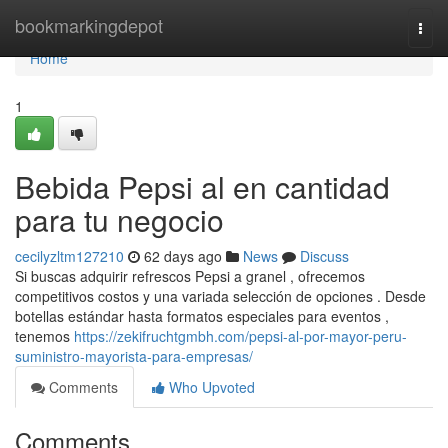
Home
bookmarkingdepot
Togg
navi
Home
1
Bebida Pepsi al en cantidad
para tu negocio
cecilyzltm127210
62 days ago
News
Discuss
Si buscas adquirir refrescos Pepsi a granel , ofrecemos
competitivos costos y una variada selección de opciones . Desde
botellas estándar hasta formatos especiales para eventos ,
tenemos
https://zekifruchtgmbh.com/pepsi-al-por-mayor-peru-
suministro-mayorista-para-empresas/
Comments
Who Upvoted
Comments