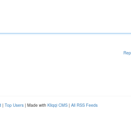
Rep
d
|
Top Users
| Made with
Kliqqi CMS
|
All RSS Feeds