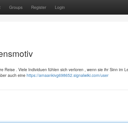
t
Groups
Register
Login
ensmotiv
 Reise . Viele Individuen fühlen sich verloren , wenn sie ihr Sinn im 
 aber auch eine
https://amaankivg698652.signalwiki.com/user