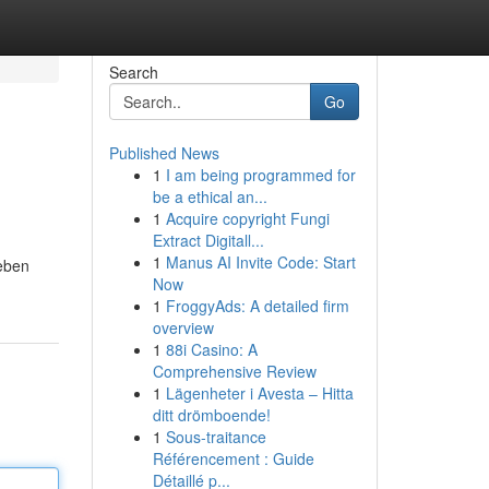
Search
Go
Published News
1
I am being programmed for
be a ethical an...
1
Acquire copyright Fungi
Extract Digitall...
1
Manus AI Invite Code: Start
Leben
Now
1
FroggyAds: A detailed firm
overview
1
88i Casino: A
Comprehensive Review
1
Lägenheter i Avesta – Hitta
ditt drömboende!
1
Sous-traitance
Référencement : Guide
Détaillé p...