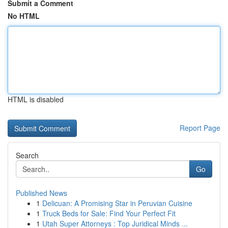
Submit a Comment
No HTML
HTML is disabled
Report Page
Search
Go
Published News
1
Delicuan: A Promising Star in Peruvian Cuisine
1
Truck Beds for Sale: Find Your Perfect Fit
1
Utah Super Attorneys : Top Juridical Minds ...