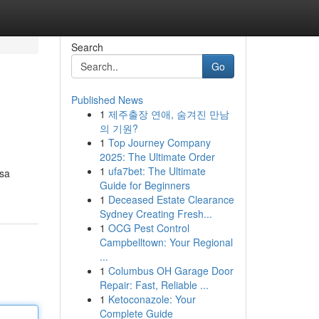
Search
Go
Published News
1
제주출장 연애, 숨겨진 만남
의 기원?
1
Top Journey Company
2025: The Ultimate Order
1
ufa7bet: The Ultimate
osa
Guide for Beginners
1
Deceased Estate Clearance
Sydney Creating Fresh...
1
OCG Pest Control
Campbelltown: Your Regional
...
1
Columbus OH Garage Door
Repair: Fast, Reliable ...
1
Ketoconazole: Your
Complete Guide