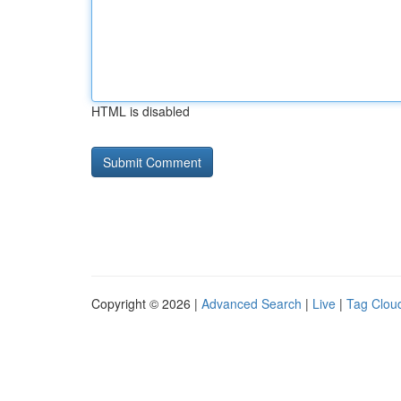
HTML is disabled
Copyright © 2026 |
Advanced Search
|
Live
|
Tag Clou