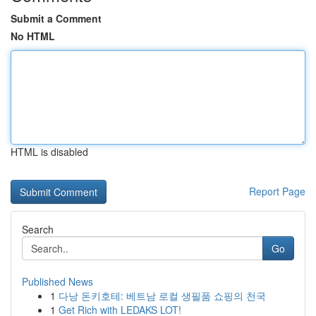
Submit a Comment
No HTML
HTML is disabled
Report Page
Search
Go
Published News
1
다낭 돈키호테: 베트남 로컬 생필품 쇼핑의 천국
1
Get Rich with LEDAKS LOT!