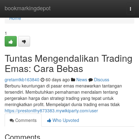
Home
bookmarkingdepot
Togg
navi
Home
1
Tuntas Mengendalikan Trading
Emas: Cara Bebas
gretamtkb163840
60 days ago
News
Discuss
Berburu keuntungan di pasar emas menawarkan tantangan
tersendiri. Membutuhkan pemahaman mendalam tentang
pergerakan harga dan strategi trading yang tepat untuk
meningkatkan profit. Mempelajari dunia trading emas tidak
https://prestonithy873383.mywikiparty.com/user
Comments
Who Upvoted
Comments