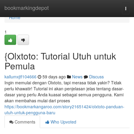
Home
bookmarkingdepot
Togg
navi
Home
1
{Olxtoto: Tutorial Utuh untuk
Pemula
kallumxjtf104666
59 days ago
News
Discuss
Ingin memulai dengan Olxtoto, tapi merasa tidak yakin? Tidak
perlu khawatir! Tutorial ini akan penjelasan jelas tentang dasar-
dasar yang perlu Anda kuasai sebagai semua pengguna. Kami
akan membahas mulai dari proses
https://bookmarkangaroo.com/story21651424/olxtoto-panduan-
utuh-untuk-pengguna-baru
Comments
Who Upvoted