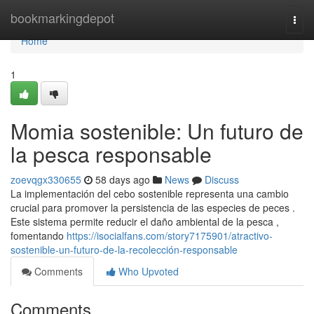
Home
bookmarkingdepot
Togg
navi
Home
1
Momia sostenible: Un futuro de
la pesca responsable
zoevqgx330655
58 days ago
News
Discuss
La implementación del cebo sostenible representa una cambio
crucial para promover la persistencia de las especies de peces .
Este sistema permite reducir el daño ambiental de la pesca ,
fomentando
https://isocialfans.com/story7175901/atractivo-
sostenible-un-futuro-de-la-recolección-responsable
Comments
Who Upvoted
Comments