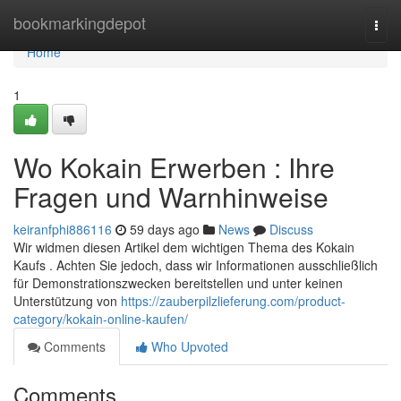
Home
bookmarkingdepot
Togg
navi
Home
1
Wo Kokain Erwerben : Ihre
Fragen und Warnhinweise
keiranfphi886116
59 days ago
News
Discuss
Wir widmen diesen Artikel dem wichtigen Thema des Kokain
Kaufs . Achten Sie jedoch, dass wir Informationen ausschließlich
für Demonstrationszwecken bereitstellen und unter keinen
Unterstützung von
https://zauberpilzlieferung.com/product-
category/kokain-online-kaufen/
Comments
Who Upvoted
Comments