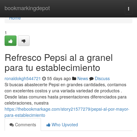
Home
bookmarkingdepot
Togg
navi
Home
1
Refresco Pepsi al a granel
para tu establecimiento
ronaldokgh544721
55 days ago
News
Discuss
Si buscas abastecerte Pepsi en grandes cantidades, contamos
con excelentes costos y una variada variedad de productos .
Desde latas comunes hasta presentaciones diferenciados para
celebraciones, nuestra
https://thebookmarkage.com/story21577279/pepsi-al-por-mayor-
para-establecimiento
Comments
Who Upvoted