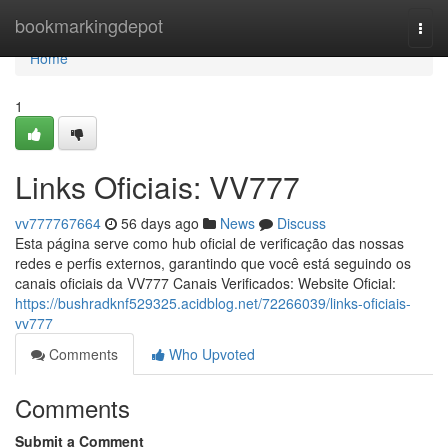
Home
bookmarkingdepot
Togg
navi
Home
1
Links Oficiais: VV777
vv777767664
56 days ago
News
Discuss
Esta página serve como hub oficial de verificação das nossas
redes e perfis externos, garantindo que você está seguindo os
canais oficiais da VV777 Canais Verificados: Website Oficial:
https://bushradknf529325.acidblog.net/72266039/links-oficiais-
vv777
Comments
Who Upvoted
Comments
Submit a Comment