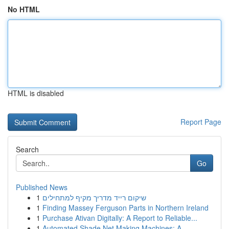
No HTML
HTML is disabled
Report Page
Search
Go
Published News
1
שיקום רייד מדריך מקיף למתחילים
1
Finding Massey Ferguson Parts in Northern Ireland
1
Purchase Ativan Digitally: A Report to Reliable...
1
Automated Shade Net Making Machines: A