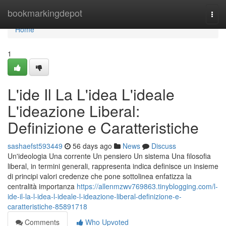
Home
bookmarkingdepot
Togg
navi
Home
1
L'ide Il La L'idea L'ideale
L'ideazione Liberal:
Definizione e Caratteristiche
sashaefst593449
56 days ago
News
Discuss
Un'ideologia Una corrente Un pensiero Un sistema Una filosofia
liberal, in termini generali, rappresenta indica definisce un insieme
di principi valori credenze che pone sottolinea enfatizza la
centralità importanza
https://allenmzwv769863.tinyblogging.com/l-
ide-il-la-l-idea-l-ideale-l-ideazione-liberal-definizione-e-
caratteristiche-85891718
Comments
Who Upvoted