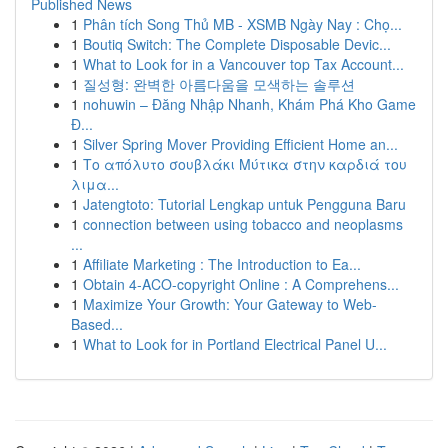
Published News
1
Phân tích Song Thủ MB - XSMB Ngày Nay : Chọ...
1
Boutiq Switch: The Complete Disposable Devic...
1
What to Look for in a Vancouver top Tax Account...
1
질성형: 완벽한 아름다움을 모색하는 솔루션
1
nohuwin – Đăng Nhập Nhanh, Khám Phá Kho Game
Đ...
1
Silver Spring Mover Providing Efficient Home an...
1
Το απόλυτο σουβλάκι Μύτικα στην καρδιά του
λιμα...
1
Jatengtoto: Tutorial Lengkap untuk Pengguna Baru
1
connection between using tobacco and neoplasms
...
1
Affiliate Marketing : The Introduction to Ea...
1
Obtain 4-ACO-copyright Online : A Comprehens...
1
Maximize Your Growth: Your Gateway to Web-
Based...
1
What to Look for in Portland Electrical Panel U...