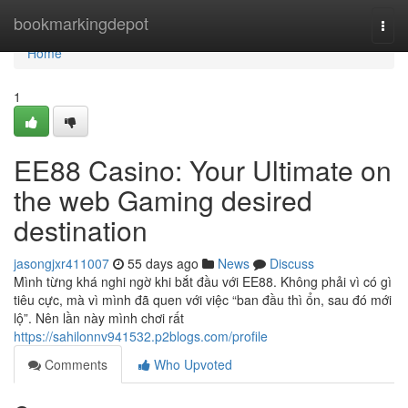
Home
bookmarkingdepot
Togg
navi
Home
1
EE88 Casino: Your Ultimate on
the web Gaming desired
destination
jasongjxr411007
55 days ago
News
Discuss
Mình từng khá nghi ngờ khi bắt đầu với EE88. Không phải vì có gì
tiêu cực, mà vì mình đã quen với việc “ban đầu thì ổn, sau đó mới
lộ”. Nên lần này mình chơi rất
https://sahilonnv941532.p2blogs.com/profile
Comments
Who Upvoted