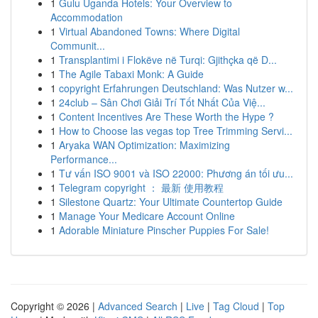
1
Gulu Uganda Hotels: Your Overview to
Accommodation
1
Virtual Abandoned Towns: Where Digital
Communit...
1
Transplantimi i Flokëve në Turqi: Gjithçka që D...
1
The Agile Tabaxi Monk: A Guide
1
copyright Erfahrungen Deutschland: Was Nutzer w...
1
24club – Sân Chơi Giải Trí Tốt Nhất Của Việ...
1
Content Incentives Are These Worth the Hype ?
1
How to Choose las vegas top Tree Trimming Servi...
1
Aryaka WAN Optimization: Maximizing
Performance...
1
Tư vấn ISO 9001 và ISO 22000: Phương án tối ưu...
1
Telegram copyright ： 最新 使用教程
1
Silestone Quartz: Your Ultimate Countertop Guide
1
Manage Your Medicare Account Online
1
Adorable Miniature Pinscher Puppies For Sale!
Copyright © 2026 |
Advanced Search
|
Live
|
Tag Cloud
|
Top