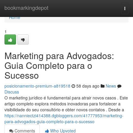
Home
bookmarkingdepot
Togg
navi
Home
1
Marketing para Advogados:
Guia Completo para o
Sucesso
posicionamento-premium-a819518
58 days ago
News
Discuss
O marketing jurídico é fundamental para atrair novos casos . Este
artigo completo explora métodos inovadoras para fortalecer a
visibilidade do seu consultório e obter novos contatos . Desde a
https://nanniectzi414388.dgbloggers.com/41777953/marketing-
para-advogados-guia-completo-para-o-sucesso
Comments
Who Upvoted