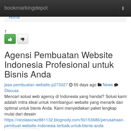
Home
bookmarkingdepot
Togg
navi
Home
1
Agensi Pembuatan Website
Indonesia Profesional untuk
Bisnis Anda
jasa-pembuatan-website-p273027
55 days ago
News
Discuss
Mencari solusi web agency di Indonesia yang handal? Solusi kami
adalah mitra ideal untuk membangun website yang menarik dan
optimal untuk bisnis Anda. Kami menyediakan paket lengkap
mulai dari desain
https://nicolasxcwz881132.blognody.com/50153686/perusahaan-
pembuat-website-indonesia-terbaik-untuk-bisnis-anda