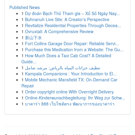
Published News
1
Dự đoán Bạch Thủ Tham gia – Xổ Số Ngày Nay...
1
Buhnanuh Live Site: A Creator's Perspective
1
Revitalize Residential Properties Through Decea...
1
Ovruxtali: A Comprehensive Review
1
新山下水
1
Fort Collins Garage Door Repair: Reliable Servi...
1
Purchase this Medication from a Website: The Gu...
1
How Much Does a Taxi Cab Cost? A Detailed
Guide...
1
تنظيف خزانات المياه بالرياض: مرشد شامل
1
Kampala Companions : Your Introduction to El...
1
Mobile Mechanic Mansfield TX: On-Demand Car
Repair
1
Order copyright online With Overnight Delivery.
1
Online-Kinderwunschbegleitung: Ihr Weg zur Schw...
1
บาคาร่า 888 เว็บไซต์ตรง พัฒนาการของบาคาร่า