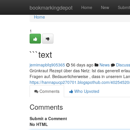
Home
bookmarkingdepot
Home
New
Submi
Home
1
```text
jemimapbfq905365
56 days ago
News
Discus
Grünkraut Rezept über das Netz: Ist das generell erl
Fragen auf. Bedauerlicherweise , dass in unserem Lan
https://hannapucp270701.blogspothub.com/40254520/
Comments
Who Upvoted
Comments
Submit a Comment
No HTML