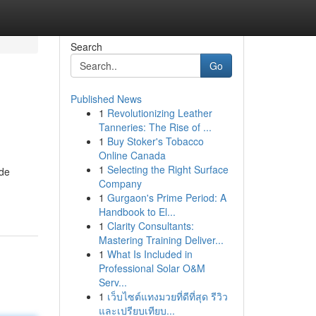
Search
Go
Published News
1
Revolutionizing Leather
Tanneries: The Rise of ...
1
Buy Stoker's Tobacco
Online Canada
1
Selecting the Right Surface
nde
Company
1
Gurgaon's Prime Period: A
Handbook to El...
1
Clarity Consultants:
Mastering Training Deliver...
1
What Is Included in
Professional Solar O&M
Serv...
1
เว็บไซต์แทงมวยที่ดีที่สุด รีวิว
และเปรียบเทียบ...