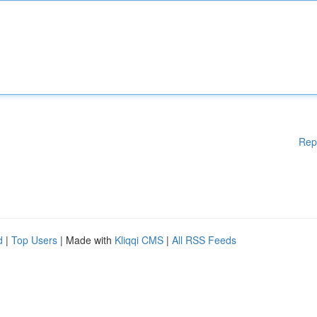
Rep
d
|
Top Users
| Made with
Kliqqi CMS
|
All RSS Feeds