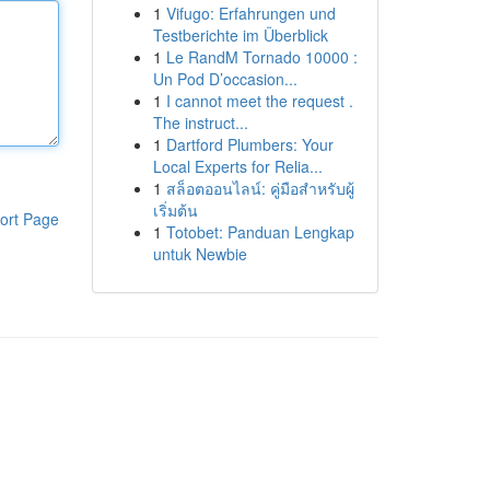
1
Vifugo: Erfahrungen und
Testberichte im Überblick
1
Le RandM Tornado 10000 :
Un Pod D’occasion...
1
I cannot meet the request .
The instruct...
1
Dartford Plumbers: Your
Local Experts for Relia...
1
สล็อตออนไลน์: คู่มือสำหรับผู้
เริ่มต้น
ort Page
1
Totobet: Panduan Lengkap
untuk Newbie