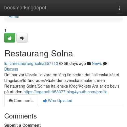
Home
bookmarkingdepot
Togg
navi
Home
1
Restaurang Solna
lunchrestaurang-solna357713
56 days ago
News
Discuss
Det har varit/är/skulle vara en lång tid sedan det italienska köket
fängslade/förändrades/växte den svenska smaken, men
Restaurang Solna/Solnas Italienska Krog/Kökets Ära är ett bevis
på att den
https://teganeftr953377.blog4youth.com/profile
Comments
Who Upvoted
Comments
Submit a Comment