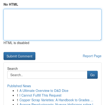
No HTML
HTML is disabled
Report Page
Search
Go
Published News
1
A Ultimate Overview to D&D Dice
1
I Cannot Fulfill This Request
1
Copper Scrap Varieties: A Handbook to Grades ...
1
Avance Revolucionario: Nuevos Hallazgos sobre l...