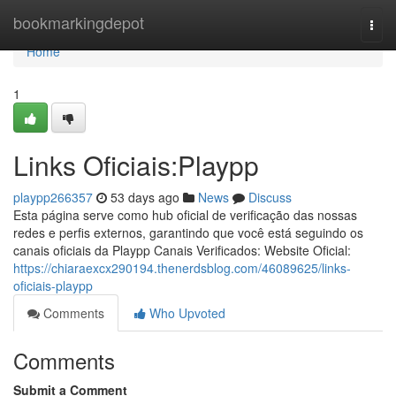
Home
bookmarkingdepot
Togg
navi
Home
1
Links Oficiais:Playpp
playpp266357
53 days ago
News
Discuss
Esta página serve como hub oficial de verificação das nossas
redes e perfis externos, garantindo que você está seguindo os
canais oficiais da Playpp Canais Verificados: Website Oficial:
https://chiaraexcx290194.thenerdsblog.com/46089625/links-
oficiais-playpp
Comments
Who Upvoted
Comments
Submit a Comment