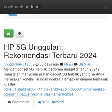
Home
bookmarkingdepot
Togg
navi
Home
1
HP 5G Unggulan:
Rekomendasi Terbaru 2024
hp5gterbaik319559
53 days ago
News
Discuss
Mencari ponsel 5G memiliki performa unggul di tahun 2024?
Kami telah menyusun pilihan gadget 5G terbaik yang bisa Anda
merasakan koneksi jaringan ngebut. Perhatikan elemen termasuk
kualitas
https://aishazswk054411.thekatyblog.com/39583187/perangkat-
5g-paling-bagus-rekomendasi-terbaru-2024
Comments
Who Upvoted