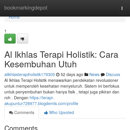
Home
bookmarkingdepot
Togg
navi
Home
1
Al Ikhlas Terapi Holistik: Cara
Kesembuhan Utuh
alikhlasterapiholistik179305
52 days ago
News
Discuss
Al Ikhlas Terapi Holistik menawarkan pendekatan revolusioner
untuk memperoleh kesehatan menyeluruh. Sistem ini berfokus
untuk penyembuhan bukan hanya fisik , tetapi juga pikiran dan
roh . Dengan
https://terapi-
akupuntur728977.blogdemls.com/profile
Comments
Who Upvoted
Comments