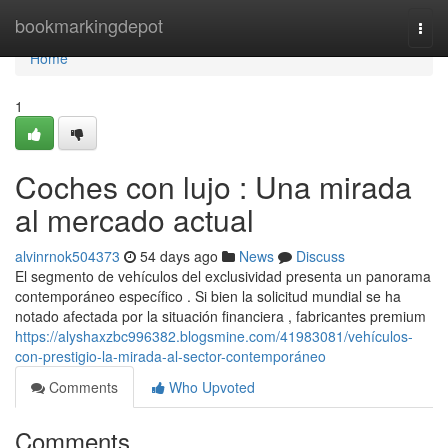
Home
bookmarkingdepot
Togg
navi
Home
1
Coches con lujo : Una mirada
al mercado actual
alvinrnok504373
54 days ago
News
Discuss
El segmento de vehículos del exclusividad presenta un panorama
contemporáneo específico . Si bien la solicitud mundial se ha
notado afectada por la situación financiera , fabricantes premium
https://alyshaxzbc996382.blogsmine.com/41983081/vehículos-
con-prestigio-la-mirada-al-sector-contemporáneo
Comments
Who Upvoted
Comments