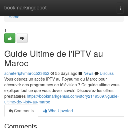
Home
bookmarkingdepot
Togg
navi
Home
1
Guide Ultime de l'IPTV au
Maroc
acheteriptvmaroc523652
55 days ago
News
Discuss
Vous désirez un accès IPTV au Royaume du Maroc pour
découvrir des programmes de télévision ? Ce guide ultime vous
explique tout ce que vous devez savoir. Découvrez les offres
prestataires
https://bookmarkgenius.com/story21495097/guide-
ultime-de-l-iptv-au-maroc
Comments
Who Upvoted
Comments