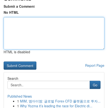
Submit a Comment
No HTML
HTML is disabled
Report Page
Search
Go
Published News
1
MIM, 엠아이엠: 글로벌 Forex·CFD 플랫폼으로 투자...
1
Why Yozma it’s leading the race for Electric di...