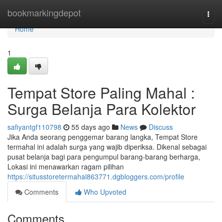
Home
bookmarkingdepot
Togg
navi
Home
1
Tempat Store Paling Mahal :
Surga Belanja Para Kolektor
safiyantgf110798
55 days ago
News
Discuss
Jika Anda seorang penggemar barang langka, Tempat Store
termahal ini adalah surga yang wajib diperiksa. Dikenal sebagai
pusat belanja bagi para pengumpul barang-barang berharga,
Lokasi ini menawarkan ragam pilihan
https://situsstoretermahal863771.dgbloggers.com/profile
Comments
Who Upvoted
Comments