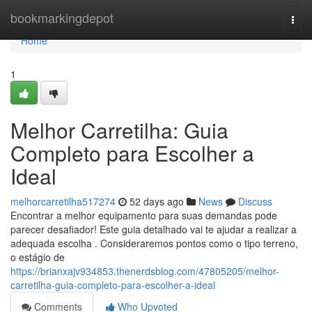
Home
bookmarkingdepot
Togg
navi
Home
1
Melhor Carretilha: Guia
Completo para Escolher a
Ideal
melhorcarretilha517274
52 days ago
News
Discuss
Encontrar a melhor equipamento para suas demandas pode
parecer desafiador! Este guia detalhado vai te ajudar a realizar a
adequada escolha . Consideraremos pontos como o tipo terreno,
o estágio de
https://brianxajv934853.thenerdsblog.com/47805205/melhor-
carretilha-guia-completo-para-escolher-a-ideal
Comments
Who Upvoted