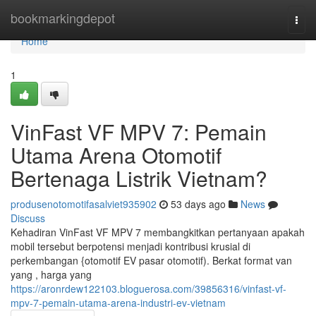
Home
bookmarkingdepot
Togg
navi
Home
1
VinFast VF MPV 7: Pemain
Utama Arena Otomotif
Bertenaga Listrik Vietnam?
produsenotomotifasalviet935902
53 days ago
News
Discuss
Kehadiran VinFast VF MPV 7 membangkitkan pertanyaan apakah
mobil tersebut berpotensi menjadi kontribusi krusial di
perkembangan {otomotif EV pasar otomotif). Berkat format van
yang , harga yang
https://aronrdew122103.bloguerosa.com/39856316/vinfast-vf-
mpv-7-pemain-utama-arena-industri-ev-vietnam