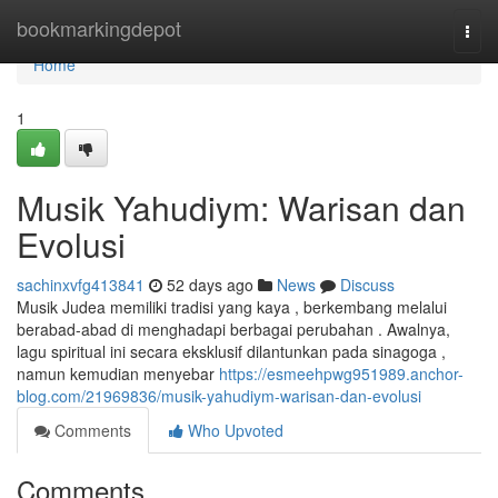
Home
bookmarkingdepot
Togg
navi
Home
1
Musik Yahudiym: Warisan dan
Evolusi
sachinxvfg413841
52 days ago
News
Discuss
Musik Judea memiliki tradisi yang kaya , berkembang melalui
berabad-abad di menghadapi berbagai perubahan . Awalnya,
lagu spiritual ini secara eksklusif dilantunkan pada sinagoga ,
namun kemudian menyebar
https://esmeehpwg951989.anchor-
blog.com/21969836/musik-yahudiym-warisan-dan-evolusi
Comments
Who Upvoted
Comments