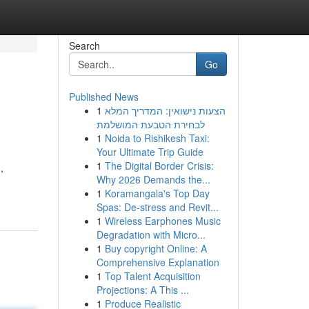
Search
Go
Published News
1
הצעות נישואין: המדריך המלא
לבחירת הטבעת המושלמת
1
Noida to Rishikesh Taxi:
Your Ultimate Trip Guide
1
The Digital Border Crisis:
,
Why 2026 Demands the...
1
Koramangala's Top Day
Spas: De-stress and Revit...
1
Wireless Earphones Music
Degradation with Micro...
1
Buy copyright Online: A
Comprehensive Explanation
1
Top Talent Acquisition
Projections: A This ...
1
Produce Realistic