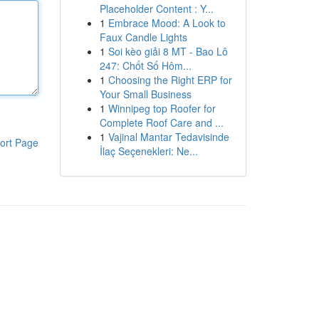
Placeholder Content : Y...
1
Embrace Mood: A Look to
Faux Candle Lights
1
Soi kèo giải 8 MT - Bao Lô
247: Chốt Số Hôm...
1
Choosing the Right ERP for
Your Small Business
1
Winnipeg top Roofer for
Complete Roof Care and ...
1
Vajinal Mantar Tedavisinde
ort Page
İlaç Seçenekleri: Ne...