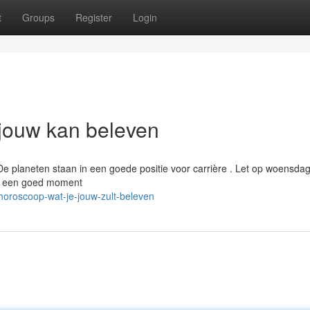
t
Groups
Register
Login
jouw kan beleven
 De planeten staan in een goede positie voor carrière . Let op woensdag
 is een goed moment
horoscoop-wat-je-jouw-zult-beleven