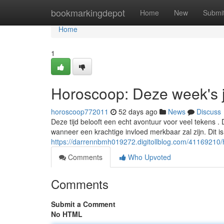
Home
bookmarkingdepot
Home
New
Submi
Home
1
Horoscoop: Deze week's 
horoscoop772011
52 days ago
News
Discuss
Deze tijd belooft een echt avontuur voor veel tekens .
wanneer een krachtige invloed merkbaar zal zijn. Dit
https://darrennbmh019272.digitollblog.com/41169210/
Comments
Who Upvoted
Comments
Submit a Comment
No HTML