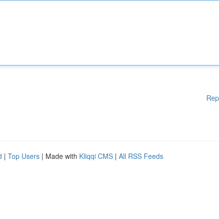
Rep
d
|
Top Users
| Made with
Kliqqi CMS
|
All RSS Feeds