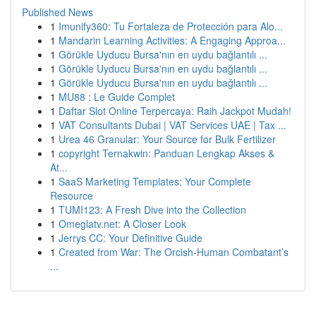
Published News
1
Imunify360: Tu Fortaleza de Protección para Alo...
1
Mandarin Learning Activities: A Engaging Approa...
1
Görükle Uyducu Bursa'nın en uydu bağlantılı ...
1
Görükle Uyducu Bursa'nın en uydu bağlantılı ...
1
Görükle Uyducu Bursa'nın en uydu bağlantılı ...
1
MU88 : Le Guide Complet
1
Daftar Slot Online Terpercaya: Raih Jackpot Mudah!
1
VAT Consultants Dubai | VAT Services UAE | Tax ...
1
Urea 46 Granular: Your Source for Bulk Fertilizer
1
copyright Ternakwin: Panduan Lengkap Akses &
At...
1
SaaS Marketing Templates: Your Complete
Resource
1
TUMI123: A Fresh Dive into the Collection
1
Omeglatv.net: A Closer Look
1
Jerrys CC: Your Definitive Guide
1
Created from War: The Orcish-Human Combatant’s
...