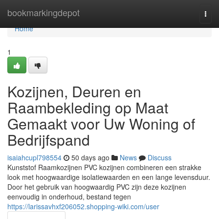
Home
bookmarkingdepot
Togg
navi
Home
1
Kozijnen, Deuren en
Raambekleding op Maat
Gemaakt voor Uw Woning of
Bedrijfspand
isaiahcupl798554
50 days ago
News
Discuss
Kunststof Raamkozijnen PVC kozijnen combineren een strakke
look met hoogwaardige isolatiewaarden en een lange levensduur.
Door het gebruik van hoogwaardig PVC zijn deze kozijnen
eenvoudig in onderhoud, bestand tegen
https://larissavhxf206052.shopping-wiki.com/user