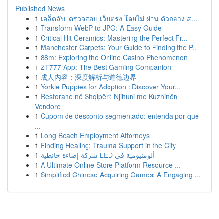
Published News
1
เคล็ดลับ: ตรวจสอบ เว็บตรง โดยไม่ ผ่าน ตัวกลาง ส...
1
Transform WebP to JPG: A Easy Guide
1
Critical Hit Ceramics: Mastering the Perfect Fr...
1
Manchester Carpets: Your Guide to Finding the P...
1
88m: Exploring the Online Casino Phenomenon
1
ZT777 App: The Best Gaming Companion
1
成人内容：深度解析与道德边界
1
Yorkie Puppies for Adoption : Discover Your...
1
Restorane në Shqipëri: Njihuni me Kuzhinën
Vendore
1
Cupom de desconto segmentado: entenda por que
...
1
Long Beach Employment Attorneys
1
Finding Healing: Trauma Support in the City
1
شركة إضاءة حائطية LED ألومنيومية في
1
A Ultimate Online Store Platform Resource ...
1
Simplified Chinese Acquiring Games: A Engaging ...