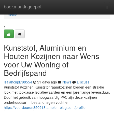
Home
bookmarkingdepot
Togg
navi
Home
1
Kunststof, Aluminium en
Houten Kozijnen naar Wens
voor Uw Woning of
Bedrijfspand
isaiahcupl798554
51 days ago
News
Discuss
Kunststof Kozijnen Kunststof raamkozijnen bieden een strakke
look met topklasse isolatiewaarden en een jarenlange levensduur.
Door het gebruik van hoogwaardig PVC zijn deze kozijnen
onderhoudsarm, bestand tegen vocht en
https://voordeuren850918.ambien-blog.com/profile