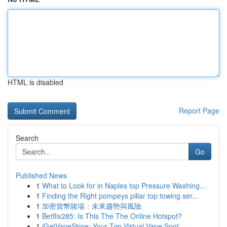
HTML is disabled
Report Page
Search
Go
Published News
1
What to Look for in Naples top Pressure Washing...
1
Finding the Right pompeys pillar top towing ser...
1
加密貨幣賭場：未來趨勢與風險
1
Betflix285: Is This The The Online Hotspot?
1
iGetVapeStore: Your Top Virtual Vape Spot