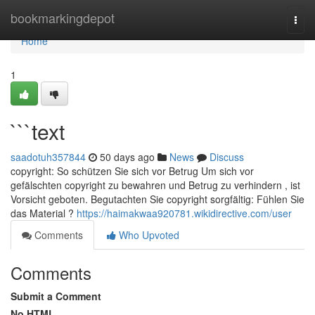
Home
bookmarkingdepot
Togg
navi
Home
1
```text
saadotuh357844
50 days ago
News
Discuss
copyright: So schützen Sie sich vor Betrug Um sich vor
gefälschten copyright zu bewahren und Betrug zu verhindern , ist
Vorsicht geboten. Begutachten Sie copyright sorgfältig: Fühlen Sie
das Material ?
https://haimakwaa920781.wikidirective.com/user
Comments
Who Upvoted
Comments
Submit a Comment
No HTML