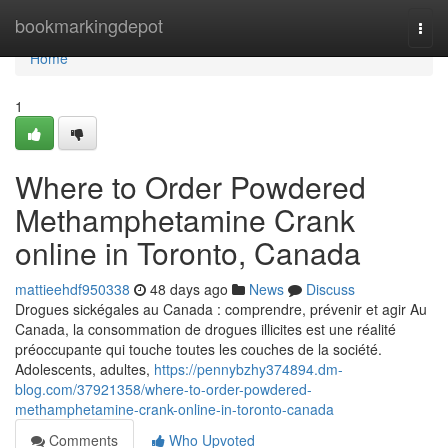
Home
bookmarkingdepot
Togg
navi
Home
1
Where to Order Powdered
Methamphetamine Crank
online in Toronto, Canada
mattieehdf950338
48 days ago
News
Discuss
Drogues sickégales au Canada : comprendre, prévenir et agir Au
Canada, la consommation de drogues illicites est une réalité
préoccupante qui touche toutes les couches de la société.
Adolescents, adultes,
https://pennybzhy374894.dm-
blog.com/37921358/where-to-order-powdered-
methamphetamine-crank-online-in-toronto-canada
Comments
Who Upvoted